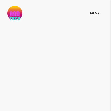
M
E
N
Y